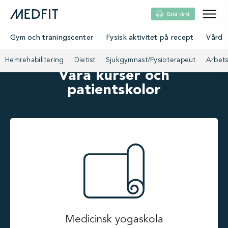
Boka vård
Gym och träningscenter
Fysisk aktivitet på recept
Vård
Hemrehabilitering
Dietist
Sjukgymnast/Fysioterapeut
Arbets
Våra kurser och
patientskolor
Medicinsk yogaskola