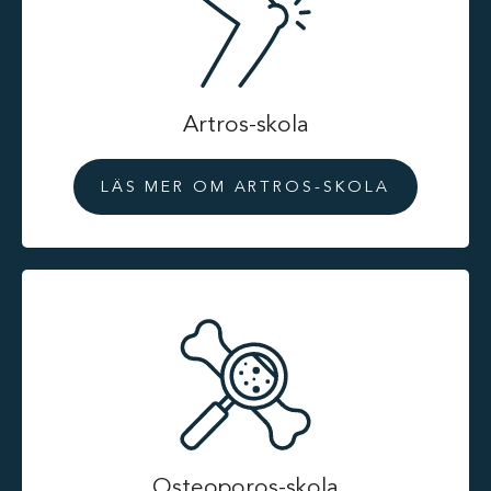
Artros-skola
LÄS MER OM ARTROS-SKOLA
Osteoporos-skola