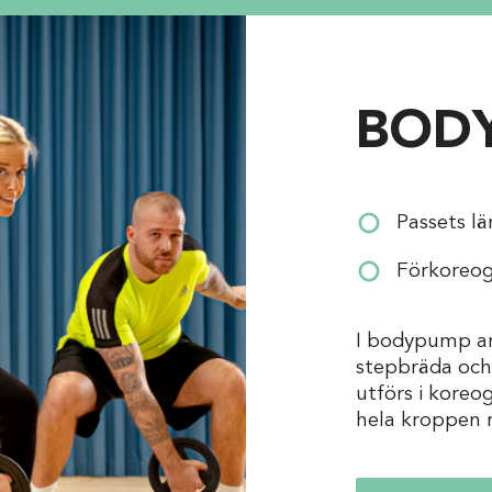
BOD
Passets lä
Förkoreogr
I bodypump anv
stepbräda och
utförs i koreog
hela kroppen 