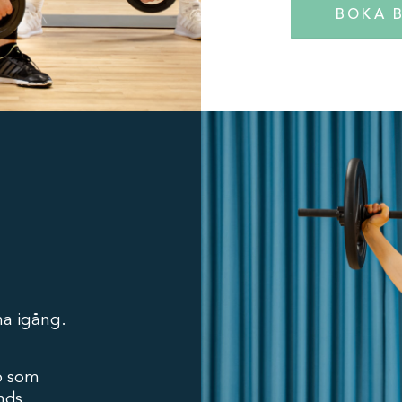
BOKA 
ma igång.
p som
nds.