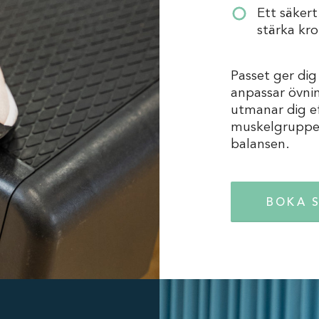
Ett säkert
stärka kr
Passet ger dig
anpassar övni
utmanar dig e
muskelgrupper
balansen.
BOKA 