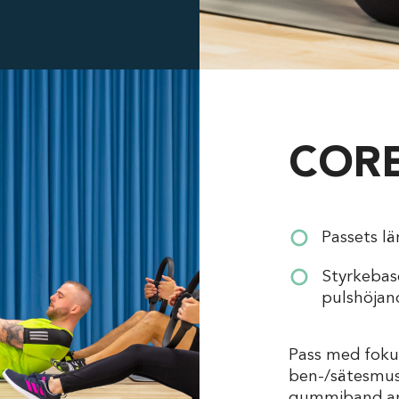
CORE
Passets l
Styrkebas
pulshöja
Pass med foku
ben-/sätesmus
gummiband an