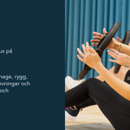
us på
mage, rygg,
sövningar och
 och