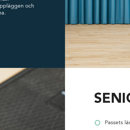
suppläggen och
na.
SENI
Passets l