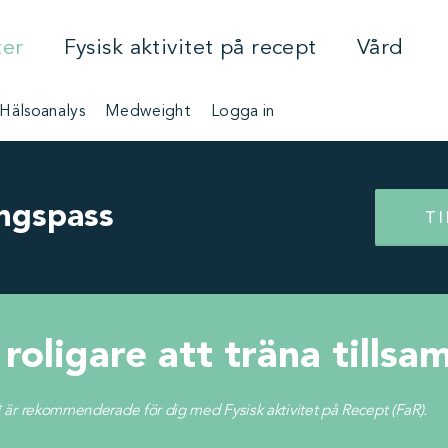
ter
Fysisk aktivitet på recept
Vård
Hälsoanalys
Medweight
Logga in
ingspass
T
 roligare att träna tills
 är rekommenderade för dig med Fysisk aktivitet på Recept (FaR).