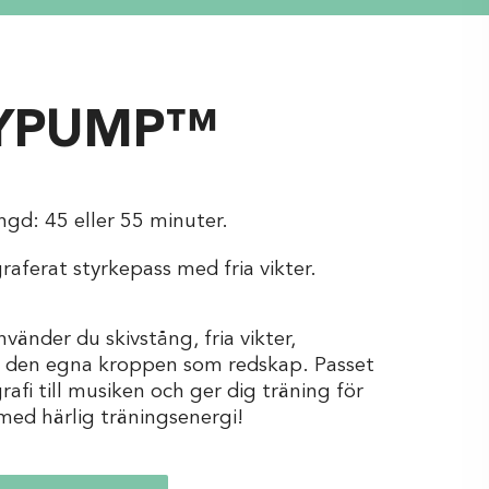
YPUMP™
ngd: 45 eller 55 minuter.
aferat styrkepass med fria vikter.
änder du skivstång, fria vikter,
 den egna kroppen som redskap. Passet
rafi till musiken och ger dig träning för
med härlig träningsenergi!