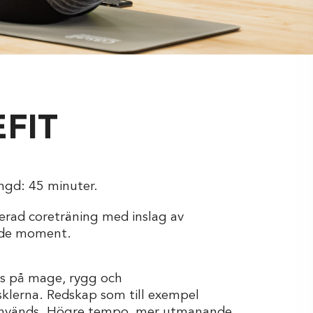
FIT
ängd: 45 minuter.
erad coreträning med inslag av
nde moment.
s på mage, rygg och
klerna. Redskap som till exempel
vänds. Högre tempo, mer utmanande