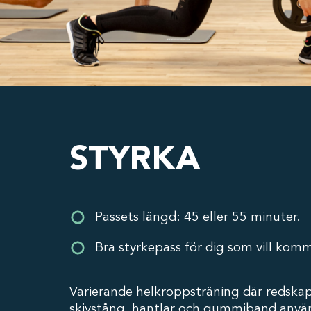
STYRKA
Passets längd: 45 eller 55 minuter.
Bra styrkepass för dig som vill kom
Varierande helkroppsträning där redska
skivstång, hantlar och gummiband anvä