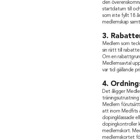
den överenskomna 
startdatum till oc
som inte fyllt 18 
medlemskap samtid
3. Rabatte
Medlem som tecknat
sin rätt till raba
Om en rabattgrund
Medlemsavtal uppgr
var tid gällande pri
4. Ordning
Det åligger Medle
träningsutrustning 
Medlem förutsätts
att inom Medfits an
dopingklassade ell
dopingkontroller 
medlemskort. Medl
medlemskortet förl