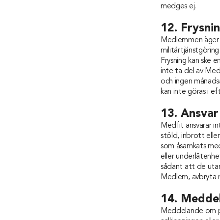
medges ej.
12. Frysn
Medlemmen äger rä
militärtjänstgörin
Frysning kan ske 
inte ta del av Me
och ingen månadsav
kan inte göras i ef
13. Ansvar
Medfit ansvarar in
stöld, inbrott elle
som åsamkats medle
eller underlåtenhet
sådant att de utan
Medlem, avbryta m
14. Meddel
Meddelande om pri