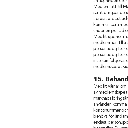
anläggningen eller
Medlem att till M
samt omgående und
adress, e-post ad
kommunicera med 
under en period o
Medfit upphör me
medlemmen till a
personuppgifter o
personuppgifter
inte kan fullgöra
medlemskapet vid 
15. Behand
Medfit värnar om d
av medlemskapet sa
marknadsföringsänd
använder, komma a
kontonummer och b
behövs för ändamål
endast personuppg