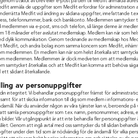
 genom utskick av brev eller e-post på den till Medfit anmälda adres
edfit anmäla de uppgifter som Medfit erfordrar för administration
errätta Medfit vid ändring av sådana uppgifter, innefattande t.ex
ress, telefonnummer, bank och bankkonto. Medlemmen samtycker til
medlemmen via e-post, sms och telefon, så länge denne är medle
m 18 månader efter avslutat medlemskap. Medlem kan när som hels
d dylik kommunikation. Genom tecknande av medlemskap hos Med
tt Medfit, och andra bolag inom samma koncern som Medfit, inhäm
m medlemmen. En medlem kan när som helst återkalla sitt samtycke 
 om medlemmen. Medlemmen är dock medveten om att medlemskap
s om samtycket återkallas och att Medfit kan komma att behöva säg
ett sådant återkallande.
ling av personuppgifter
in integritet. Vi behandlar personuppgifter främst för administrati
mt för att skicka information till dig som medlem i informations- e
amål. När du använder någon av våra tjänster kan vi, beroende på vi
tt samla personuppgifter som t.ex. namn, personnummer, adress, 
ilder. Vår utgångspunkt är att inte behandla fler personuppgifter
et. Genom att ingå avtal med oss samtycker du till sådan behandling
ifter under den tid som är nödvändig för de ändamål för vilka per