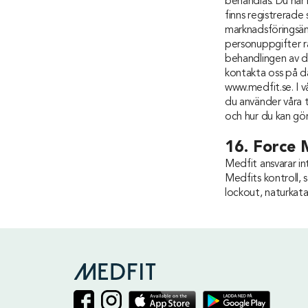
behandlas. Du har
finns registrerad
marknadsföringsän
personuppgifter r
behandlingen av d
kontakta oss på
d
www.medfit.se. I v
du använder våra 
och hur du kan gör
16. Force 
Medfit ansvarar i
Medfits kontroll, 
lockout, naturkata