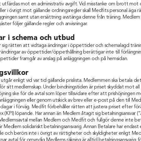
utfärdas mot en administrativ avgift. Vid misstanke om brott mot
ller i övrigt mot gällande ordningsregler skall Medfits personal äga rä
gningen samt utan ersättning avstänga denne från träning. Medlem 
ster följer gällande regler och anvisningar.
ar i schema och utbud
 sig rätten att vidtaga ändringar i öppettider och schemalagd tränin
rändringar av öppettider/öppethållning berättigar inte till förlängni
ettider framgår av anslag på anläggningen och på hemsidan.
gsvillkor
r utgår enligt vid var tid gällande prislista. Medlemmen ska betala de
ör sitt medlemskap. Under bindningstiden är priset skyddat mot all s
öjning ske för de avtal som löper tillsvidare efter att prishöjningen
läggningen eller genom utskick av brev eller e-post på den till Me
dagar i förväg. Medfit förbehåller rätten att justera priset efter för
x (KPI) löpande. Har annan än Medlem åtagit sig betalningsansvar (
Medlemsavtal mellan Medlem och Medfit och fullgör denne inte beta
r Medlem solidariskt betalningsansvarig. Annan Betalare har endast 
 och berörs inte i övrigt av rättigheter och skyldigheter enligt Me
ar avtal för omyndig Medlems räkning är alltid betalningsansvarig 