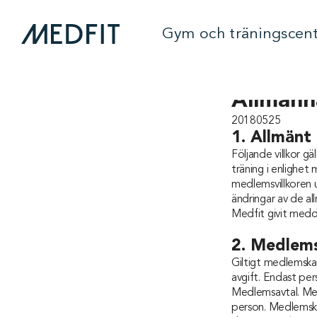
Gym och träningscen
Allmänn
20180525
1. Allmänt
Följande villkor g
träning i enlighet 
medlemsvillkoren ut
ändringar av de al
Medfit givit medde
2. Medlem
Giltigt medlemska
avgift. Endast pe
Medlemsavtal. Med
person. Medlemskap