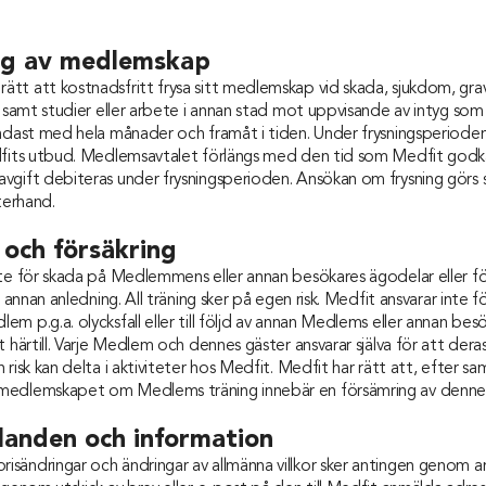
ing av medlemskap
tt att kostnadsfritt frysa sitt medlemskap vid skada, sjukdom, grav
g samt studier eller arbete i annan stad mot uppvisande av intyg som 
endast med hela månader och framåt i tiden. Under frysningsperio
dfits utbud. Medlemsavtalet förlängs med den tid som Medfit godkä
gift debiteras under frysningsperioden. Ansökan om frysning görs skr
terhand.
 och försäkring
te för skada på Medlemmens eller annan besökares ägodelar eller för 
r annan anledning. All träning sker på egen risk. Medfit ansvarar inte
m p.g.a. olycksfall eller till följd av annan Medlems eller annan be
 härtill. Varje Medlem och dennes gäster ansvarar själva för att deras 
 risk kan delta i aktiviteter hos Medfit. Medfit har rätt att, efter 
edlemskapet om Medlems träning innebär en försämring av dennes h
anden och information
sändringar och ändringar av allmänna villkor sker antingen genom a