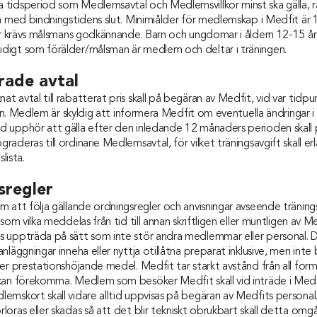
tidsperiod som Medlemsavtal och Medlemsvillkor minst ska gälla, rä
h med bindningstidens slut. Minimiålder för medlemskap i Medfit är
år krävs målsmans godkännande. Barn och ungdomar i åldern 12-15 år 
igt som förälder/målsman är medlem och deltar i träningen.
rade avtal
 avtal till rabatterat pris skall på begäran av Medfit, vid var tidpu
tten. Medlem är skyldig att informera Medfit om eventuella ändringar 
 upphör att gälla efter den inledande 12 månaders perioden skal
aderas till ordinarie Medlemsavtal, för vilket träningsavgift skall erl
slista.
sregler
m att följa gällande ordningsregler och anvisningar avseende träni
som vilka meddelas från tid till annan skriftligen eller muntligen av M
 uppträda på sätt som inte stör andra medlemmar eller personal. Det
läggningar inneha eller nyttja otillåtna preparat inklusive, men inte b
er prestationshöjande medel. Medfit tar starkt avstånd från all for
kan förekomma. Medlem som besöker Medfit skall vid inträde i Medfi
emskort skall vidare alltid uppvisas på begäran av Medfits persona
oras eller skadas så att det blir tekniskt obrukbart skall detta om