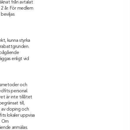
knat från avtalat
 12 år. För medlem
beviljas
nkt, kunna styrka
i rabattgrunden.
l pågående
äggas enligt vid
ngsmetoder och
edfits personal.
 är inte tillåtet
egränsat till,
m av doping och
ts lokaler uppvisa
l. Om
gående anmälas.