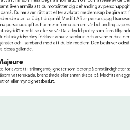
 rätt att när som helst begära information om och rättelse av de p
e samt även anmäla att du motsätter dig behandling av personuppgif
damål. Du har även rätt att efter avslutat medlemskap begära att f
aderade utan onödigt dröjsmål. Medfit AB är personuppgiftsansvari
ina personuppgifter. För mer information om vår behandling av per
ataskydd@medfit.se
eller se vår Dataskyddspolicy som finns tillgängl
år dataskyddspolicy förklarar vi hur vi samlar in och använder dina pe
tjänster och i samband med att du blir medlem. Den beskriver också 
a dessa gällande.
Majeure
nte för avbrott i träningsmöjligheter som beror på omständigheter s
såsom vattenskada, brandskada eller annan skada på Medfits anläggni
strof eller myndighetsbeslut.