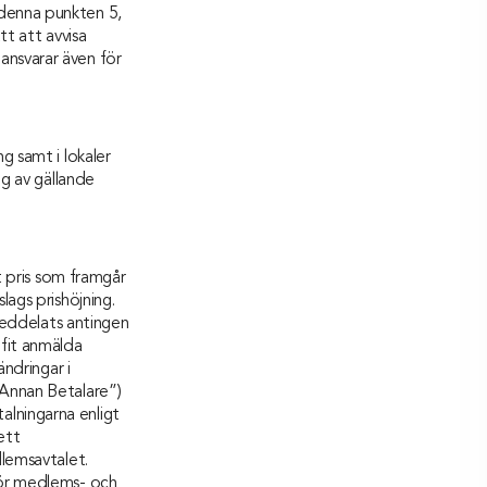
 denna punkten 5,
tt att avvisa
ansvarar även för
g samt i lokaler
ng av gällande
t pris som framgår
lags prishöjning.
 meddelats antingen
dfit anmälda
ändringar i
”Annan Betalare”)
lningarna enligt
ett
dlemsavtalet.
för medlems- och