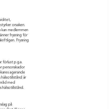
iditet,
styrker orsaken.
den kan medlemmen
nner frysning för
iftligen. Frysning
förlust p.g.a.
 för personskador
sökares agerande
hälsotillstånd är
samråd med
älsotillstånd.
nslag på