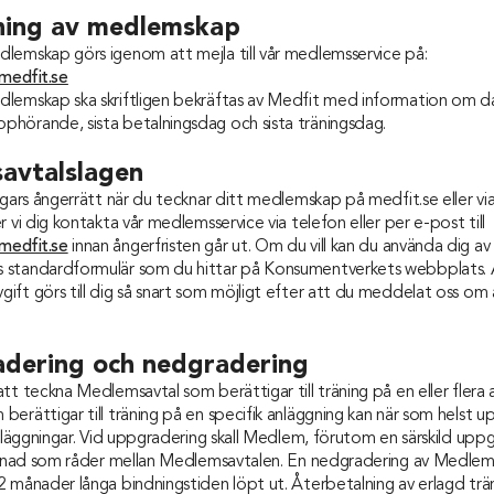
ning av medlemskap
lemskap görs igenom att mejla till vår medlemsservice på:
medfit.se
lemskap ska skriftligen bekräftas av Medfit med information om d
hörande, sista betalningsdag och sista träningsdag.
savtalslagen
agars ångerrätt när du tecknar ditt medlemskap på medfit.se eller v
r vi dig kontakta vår medlemsservice via telefon eller per e-post till
medfit.se
innan ångerfristen går ut. Om du vill kan du använda dig av
 standardformulär som du hittar på Konsumentverkets webbplats. 
ft görs till dig så snart som möjligt efter att du meddelat oss om a
adering och nedgradering
tt teckna Medlemsavtal som berättigar till träning på en eller flera 
erättigar till träning på en specifik anläggning kan när som helst up
anläggningar. Vid uppgradering skall Medlem, förutom en särskild uppg
illnad som råder mellan Medlemsavtalen. En nedgradering av Medlems
 månader långa bindningstiden löpt ut. Återbetalning av erlagd trän