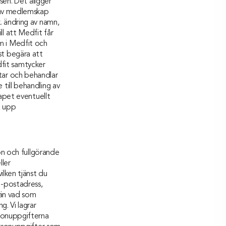
sen. Det åligger
 av medlemskap
. ändring av namn,
l att Medfit får
m i Medfit och
t begära att
fit samtycker
tar och behandlar
till behandling av
et eventuellt
a upp
on och fullgörande
ller
lken tjänst du
e-postadress,
 än vad som
. Vi lagrar
sonuppgifterna