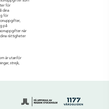
ersonuppgifter som
ter för
å dina
g för
sonuppgifter,
ig på
rsonuppgifter när
dina rättigheter
om är utanför
ngar, strejk,