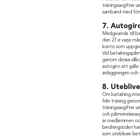
träningsavgifter 
samband med förs
7. Autogir
Medgivande till b
den 27:e varje mån
konto som uppgivit
Vid betalningspåmi
genom dessa villk
autogiro att gälla
anläggningen och 
8. Utebliv
Om betalning inte 
från träning genom
träningsavgifter u
och påminnelseavgi
är medlemmen och
bindningstiden har
som utebliven bet