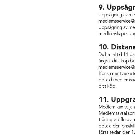
9. Uppsäg
Uppsägning av med
medlemsservice@
Uppsägning av med
medlemskapets upp
10. Distan
Du har alltid 14 d
ångrar ditt köp be
medlemsservice@
Konsumentverkets
betald medlemsavgi
ditt köp.
11. Uppgr
Medlem kan välja a
Medlemsavtal som b
träning vid flera 
betala den prissk
först sedan den 12