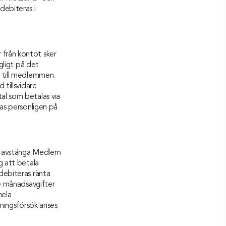
debiteras i
 från kontot sker
ngligt på det
e till medlemmen.
 tillsvidare
al som betalas via
ras personligen på
tt avstänga Medlem
g att betala
debiteras ränta
re månadsavgifter
hela
gningsförsök anses