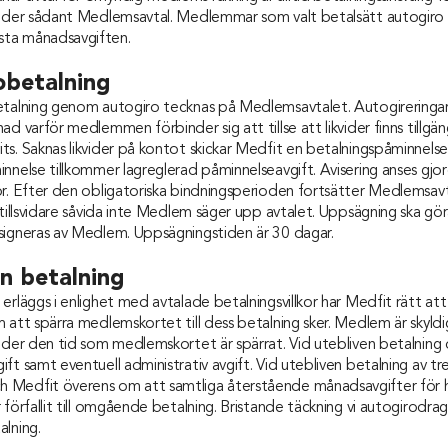
under sådant Medlemsavtal. Medlemmar som valt betalsätt autogiro 
ta månadsavgiften.
obetalning
etalning genom autogiro tecknas på Medlemsavtalet. Autogireringar
ad varför medlemmen förbinder sig att tillse att likvider finns tillgä
s. Saknas likvider på kontot skickar Medfit en betalningspåminnels
nnelse tillkommer lagreglerad påminnelseavgift. Avisering anses gjord
or. Efter den obligatoriska bindningsperioden fortsätter Medlemsavt
 tillsvidare såvida inte Medlem säger upp avtalet. Uppsägning ska gö
signeras av Medlem. Uppsägningstiden är 30 dagar.
en betalning
erläggs i enlighet med avtalade betalningsvillkor har Medfit rätt a
 att spärra medlemskortet till dess betalning sker. Medlem är skyldi
nder den tid som medlemskortet är spärrat. Vid utebliven betalning 
ft samt eventuell administrativ avgift. Vid utebliven betalning av t
 Medfit överens om att samtliga återstående månadsavgifter för 
 förfallit till omgående betalning. Bristande täckning vi autogirodra
alning.