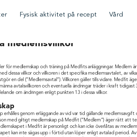
ter
Fysisk aktivitet på recept
Vård
a medlemsvillkor
äller för medlemskap och träning på Medfits anläggningar. Medlem är 
med dessa villkor och villkoren i det specifika medlemsavtalet, av vil
gör en del (”Medlemsavtal”). Villkoren gäller tills vidare. Medfit äge
lmänna avtalsvillkoren och eventuella ändringar träder i kraft tidigast
lande om ändringen enligt punkten 13 i dessa villkor.
skap
p erhålles genom erläggande av vid var tid gällande medlemsavgift o
rson med giltigt medlemskap på Medfit (”Medlem”) äger rätt att t
lemskapet i Medfit är personligt och kan icke överlåtas av medlem
et kan inte sägas upp i förtid utan löper enligt avtalad period. Av