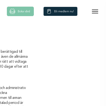
Boka vård
Bli medlem nu!
berättigad till
ka även de allmänna
r rätt att vidtaga
 30 dagar efter att
ch administrativ
eckna
men till annan
talad period är