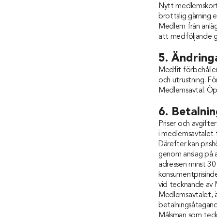
Nytt medlemskort 
brottslig gärning e
Medlem från anläg
att medföljande gä
5. Ändring
Medfit förbehåller
och utrustning. Fö
Medlemsavtal. Öpp
6. Betalnin
Priser och avgifte
i medlemsavtalet f
Därefter kan prish
genom anslag på an
adressen minst 30 
konsumentprisinde
vid tecknande av 
Medlemsavtalet, ä
betalningsåtagande
Målsman som teckn