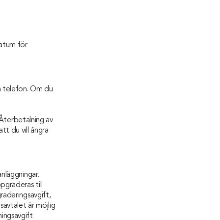
atum för
ia telefon. Om du
Återbetalning av
tt du vill ångra
anläggningar.
pgraderas till
raderingsavgift,
avtalet är möjlig
ingsavgift