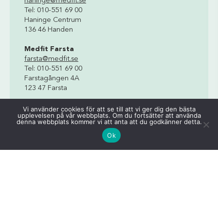
haninge@medfit.se
Tel: 010-551 69 00
Haninge Centrum
136 46 Handen
Medfit Farsta
farsta@medfit.se
Tel: 010-551 69 00
Farstagången 4A
123 47 Farsta
Vi använder cookies för att se till att vi ger dig den bästa
upplevelsen på vår webbplats. Om du fortsätter att använda
denna webbplats kommer vi att anta att du godkänner detta.
Ok
Vård
Sjukgymnast/Fysioterapeut
Dietist
Arbetsterapeut
Kiropraktor
Hemrehabilitering
FaR