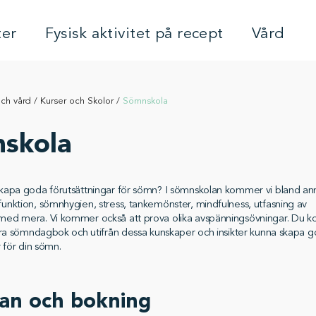
ter
Fysisk aktivitet på recept
Vård
och vård
/
Kurser och Skolor
/
Sömnskola
skola
kapa goda förutsättningar för sömn? I sömnskolan kommer vi bland ann
nktion, sömnhygien, stress, tankemönster, mindfulness, utfasning av
ed mera. Vi kommer också att prova olika avspänningsövningar. Du 
öra sömndagbok och utifrån dessa kunskaper och insikter kunna skapa 
r för din sömn.
an och bokning