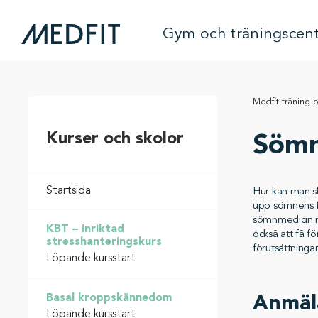
Gym och träningscen
Medfit träning 
Kurser och skolor
Sömn
Startsida
Hur kan man s
upp sömnens fu
sömnmedicin m
KBT – inriktad
också att få f
stresshanteringskurs
förutsättninga
Löpande kursstart
Basal kroppskännedom
Anmäl
Löpande kursstart