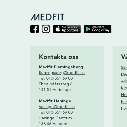
Kontakta oss
V
Medfit Flemingsberg
Sj
flemingsberg@medfit.se
Die
Tel: 010-551 69 00
Ar
Ebba bååts torg 6
Kir
141 51 Huddinge
Hem
Medfit Haninge
Fa
haninge@medfit.se
För
Tel: 010-551 69 00
Haninge Centrum
136 46 Handen