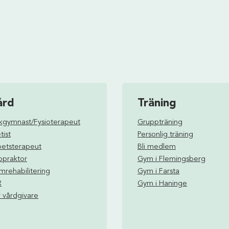
ård
Träning
ukgymnast/Fysioterapeut
Gruppträning
tist
Personlig träning
betsterapeut
Bli medlem
opraktor
Gym i Flemingsberg
rehabilitering
Gym i Farsta
R
Gym i Haninge
 vårdgivare