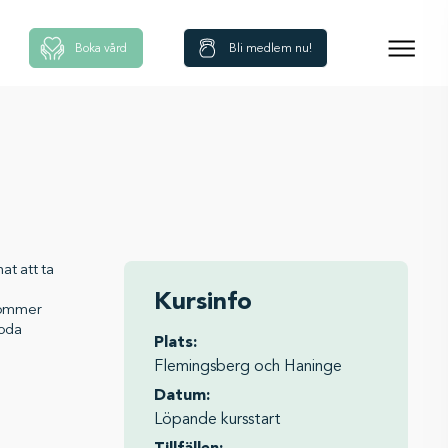
Boka vård
Bli medlem nu!
at att ta
Kursinfo
kommer
goda
Plats:
Flemingsberg och Haninge
Datum:
Löpande kursstart