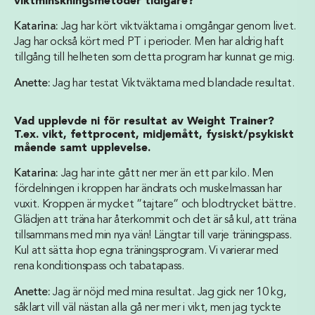
viktminskningsmetoder tidigare?
Katarina:
Jag har kört viktväktarna i omgångar genom livet.
Jag har också kört med PT i perioder. Men har aldrig haft
tillgång till helheten som detta program har kunnat ge mig.
Anette:
Jag har testat Viktväktarna med blandade resultat.
Vad upplevde ni för resultat av Weight Trainer?
T.ex. vikt, fettprocent, midjemått, fysiskt/psykiskt
mående samt upplevelse.
Katarina:
Jag har inte gått ner mer än ett par kilo. Men
fördelningen i kroppen har ändrats och muskelmassan har
vuxit. Kroppen är mycket ”tajtare” och blodtrycket bättre.
Glädjen att träna har återkommit och det är så kul, att träna
tillsammans med min nya vän! Längtar till varje träningspass.
Kul att sätta ihop egna träningsprogram. Vi varierar med
rena konditionspass och tabatapass.
Anette:
Jag är nöjd med mina resultat. Jag gick ner 10 kg,
såklart vill väl nästan alla gå ner mer i vikt, men jag tyckte