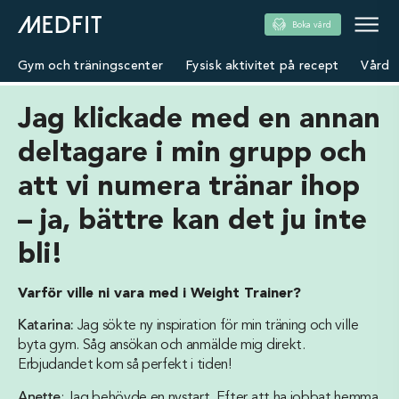
Boka vård
Gym och träningscenter
Fysisk aktivitet på recept
Vård
Jag klickade med en annan
deltagare i min grupp och
att vi numera tränar ihop
– ja, bättre kan det ju inte
bli!
Varför ville ni vara med i Weight Trainer?
Katarina:
Jag sökte ny inspiration för min träning och ville
byta gym. Såg ansökan och anmälde mig direkt.
Erbjudandet kom så perfekt i tiden!
Anette
: Jag behövde en nystart. Efter att ha jobbat hemma