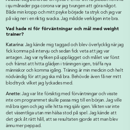
i sju månader pga corona var jag tvungen att göra något.
Både min kropp och mitt psyke började ta stryk och jag var
på väg ner i en riktig svacka. Jag mådde verkligen inte bra.
Vad hade ni för förväntningar och mål med weight
trainer?
Katarina:
Jag kände mig taggad och blev överlycklig när jag
fick komma på intervju och sedan fick veta att jag var
antagen. Jag var nyfiken på upplägget och målet var först
och främst att hitta glädjen i träningen igen, träffa nya
människor och komma igång. Träning är min medicin och helt
nödvändig för att jag ska må bra. Behövde även få ner mitt
blodtryck vilket jag lyckades med.
Anette:
Jag var lite försiktig med förväntningar och visste
inte om programmet skulle passa mig till en början. Jag ville
må bra igen och jag ville hitta mig själv igen. Vikten var inte
det väsentliga utan min hälsa stod på spel.
Jag kände att
det gick åt rätt håll, att se resultaten gjorde att man blev
ännu mer peppad.