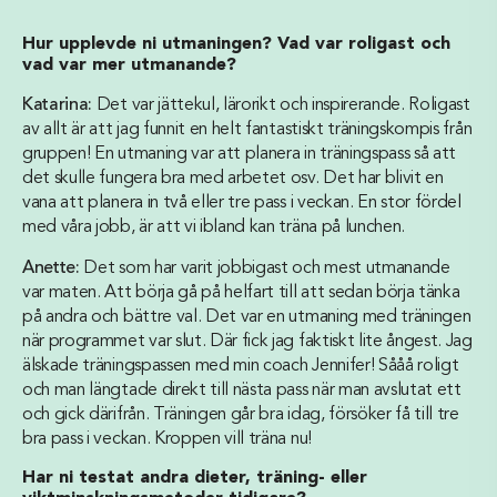
Hur upplevde ni utmaningen? Vad var roligast och
vad var mer utmanande?
Katarina:
Det var jättekul, lärorikt och inspirerande. Roligast
av allt är att jag funnit en helt fantastiskt träningskompis från
gruppen! En utmaning var att planera in träningspass så att
det skulle fungera bra med arbetet osv. Det har blivit en
vana att planera in två eller tre pass i veckan. En stor fördel
med våra jobb, är att vi ibland kan träna på lunchen.
Anette:
Det som har varit jobbigast och mest utmanande
var maten. Att börja gå på helfart till att sedan börja tänka
på andra och bättre val. Det var en utmaning med träningen
när programmet var slut. Där fick jag faktiskt lite ångest. Jag
älskade träningspassen med min coach Jennifer! Sååå roligt
och man längtade direkt till nästa pass när man avslutat ett
och gick därifrån.
Träningen går bra idag, försöker få till tre
bra pass i veckan. Kroppen vill träna nu!
Har ni testat andra dieter, träning- eller