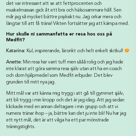
det var intressant att se att fettprocenten och
muskelmassan gick åt ett bra och hälsosammare håll. Sen
mår jag så mycket bättre psykiskt nu. Jag orkar mera och
längtar till att få träna! Vikten fortsätter jag att kämpa med.
Hur skulle ni sammanfatta er resa hos oss på
Medfit?
Katarina:
Kul, inspirerande, lärorikt och helt enkelt skitkul!
Anette:
Min resa har varit tuff men sååå rolig och jag hade
inte klarat att göra samma resa själv utan att ha en coach
och dom hjälpmedel som Medfit erbjuder. Det blev
grunden till mitt nya jag.
Mitt mål var att känna mig trygg i att gå till gymmet själv,
att bli trygg i min kropp och det är jag idag. Att jag sedan
klickade med en annan deltagare i min grupp och att vi
numera tränar ihop – ja, bättre kan det ju inte bli! Nu har jag
ett nytt mål, det är att våga ha ett par mönstrade
träningstights.