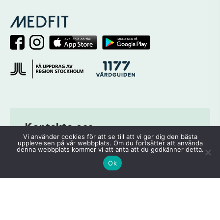
Kontakta oss
Vi använder cookies för att se till att vi ger dig den bästa
upplevelsen på vår webbplats. Om du fortsätter att använda
Medfit Flemingsberg
denna webbplats kommer vi att anta att du godkänner detta.
flemingsberg@medfit.se
Ok
Tel: 010-551 69 00
Ebba bååts torg 6
141 51 Huddinge
Medfit Haninge
haninge@medfit.se