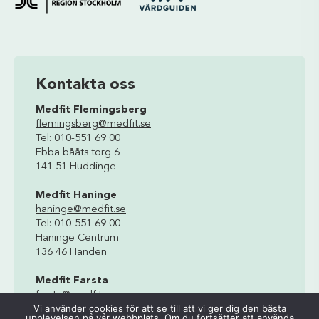
Kontakta oss
Medfit Flemingsberg
flemingsberg@medfit.se
Tel: 010-551 69 00
Ebba bååts torg 6
141 51 Huddinge
Medfit Haninge
haninge@medfit.se
Tel: 010-551 69 00
Haninge Centrum
136 46 Handen
Medfit Farsta
farsta@medfit.se
Vi använder cookies för att se till att vi ger dig den bästa
Tel: 010-551 69 00
upplevelsen på vår webbplats. Om du fortsätter att använda