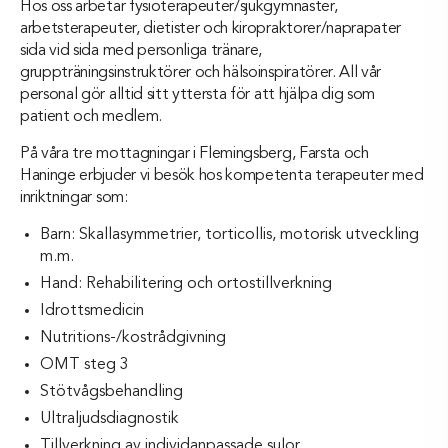
Hos oss arbetar fysioterapeuter/sjukgymnaster,
arbetsterapeuter, dietister och kiropraktorer/naprapater
sida vid sida med personliga tränare,
gruppträningsinstruktörer och hälsoinspiratörer. All vår
personal gör alltid sitt yttersta för att hjälpa dig som
patient och medlem.
På våra tre mottagningar i Flemingsberg, Farsta och
Haninge erbjuder vi besök hos kompetenta terapeuter med
inriktningar som:
Barn: Skallasymmetrier, torticollis, motorisk utveckling
m.m.
Hand: Rehabilitering och ortostillverkning
Idrottsmedicin
Nutritions-/kostrådgivning
OMT steg 3
Stötvågsbehandling
Ultraljudsdiagnostik
Tillverkning av individanpassade sulor