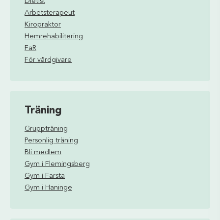
Dietist
Arbetsterapeut
Kiropraktor
Hemrehabilitering
FaR
För vårdgivare
Träning
Gruppträning
Personlig träning
Bli medlem
Gym i Flemingsberg
Gym i Farsta
Gym i Haninge