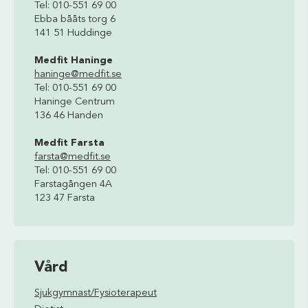
Tel: 010-551 69 00
Ebba bååts torg 6
141 51 Huddinge
Medfit Haninge
haninge@medfit.se
Tel: 010-551 69 00
Haninge Centrum
136 46 Handen
Medfit Farsta
farsta@medfit.se
Tel: 010-551 69 00
Farstagången 4A
123 47 Farsta
Vård
Sjukgymnast/Fysioterapeut