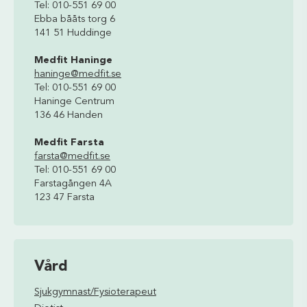
Tel: 010-551 69 00
Ebba bååts torg 6
141 51 Huddinge
Medfit Haninge
haninge@medfit.se
Tel: 010-551 69 00
Haninge Centrum
136 46 Handen
Medfit Farsta
farsta@medfit.se
Tel: 010-551 69 00
Farstagången 4A
123 47 Farsta
Vård
Sjukgymnast/Fysioterapeut