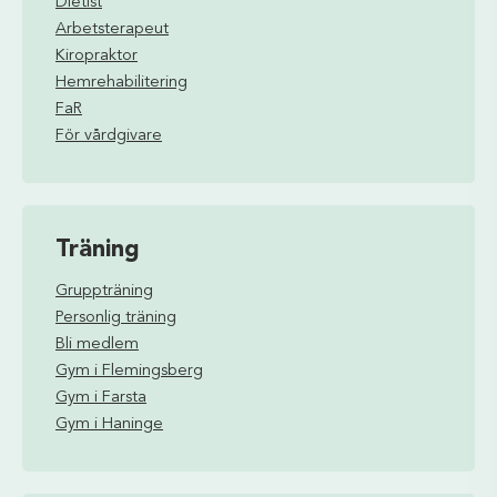
Dietist
Arbetsterapeut
Kiropraktor
Hemrehabilitering
FaR
För vårdgivare
Träning
Gruppträning
Personlig träning
Bli medlem
Gym i Flemingsberg
Gym i Farsta
Gym i Haninge