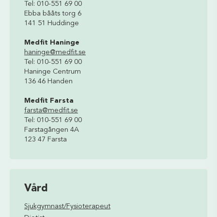
Tel: 010-551 69 00
Ebba bååts torg 6
141 51 Huddinge
Medfit Haninge
haninge@medfit.se
Tel: 010-551 69 00
Haninge Centrum
136 46 Handen
Medfit Farsta
farsta@medfit.se
Tel: 010-551 69 00
Farstagången 4A
123 47 Farsta
Vård
Sjukgymnast/Fysioterapeut