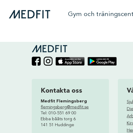
Gym och träningscen
single
Kontakta oss
V
Medfit Flemingsberg
Sj
flemingsberg@medfit.se
Die
Tel: 010-551 69 00
Ar
Ebba bååts torg 6
Kir
141 51 Huddinge
Hem