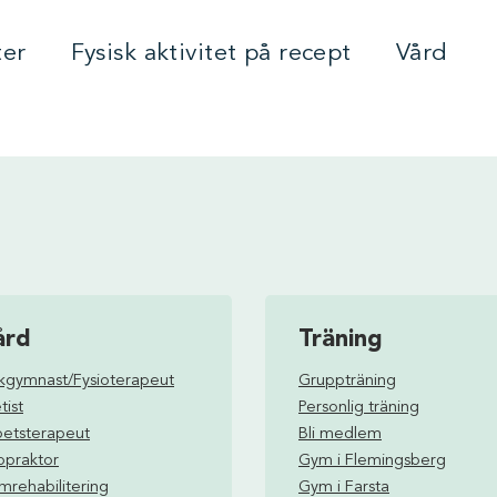
ter
Fysisk aktivitet på recept
Vård
ård
Träning
ukgymnast/Fysioterapeut
Gruppträning
tist
Personlig träning
betsterapeut
Bli medlem
opraktor
Gym i Flemingsberg
rehabilitering
Gym i Farsta