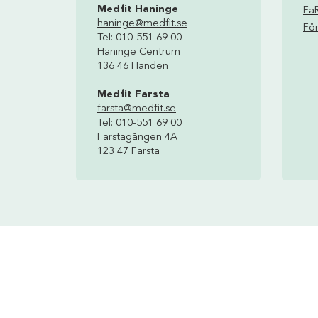
Medfit Haninge
Fa
haninge@medfit.se
För
Tel: 010-551 69 00
Haninge Centrum
136 46 Handen
Medfit Farsta
farsta@medfit.se
Tel: 010-551 69 00
Farstagången 4A
123 47 Farsta