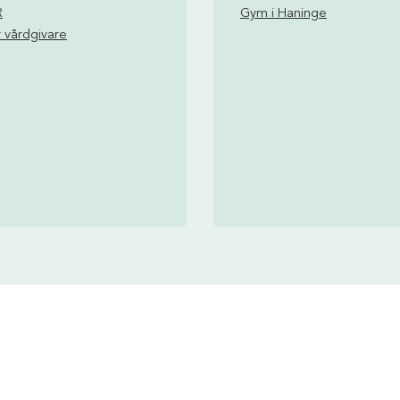
R
Gym i Haninge
 vårdgivare