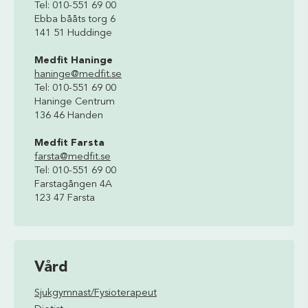
Tel: 010-551 69 00
Ebba bååts torg 6
141 51 Huddinge
Medfit Haninge
haninge@medfit.se
Tel: 010-551 69 00
Haninge Centrum
136 46 Handen
Medfit Farsta
farsta@medfit.se
Tel: 010-551 69 00
Farstagången 4A
123 47 Farsta
Vård
Sjukgymnast/Fysioterapeut