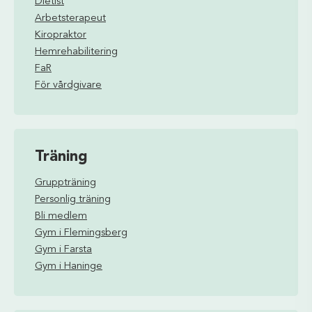
Dietist
Arbetsterapeut
Kiropraktor
Hemrehabilitering
FaR
För vårdgivare
Träning
Gruppträning
Personlig träning
Bli medlem
Gym i Flemingsberg
Gym i Farsta
Gym i Haninge