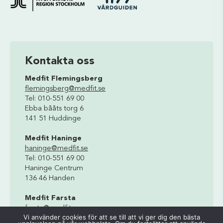
Kontakta oss
Medfit Flemingsberg
flemingsberg@medfit.se
Tel: 010-551 69 00
Ebba bååts torg 6
141 51 Huddinge
Medfit Haninge
haninge@medfit.se
Tel: 010-551 69 00
Haninge Centrum
136 46 Handen
Medfit Farsta
farsta@medfit.se
Vi använder cookies för att se till att vi ger dig den bästa
Tel: 010-551 69 00