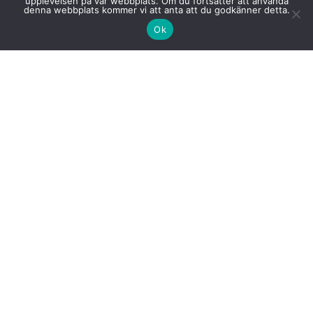
upplevelsen på vår webbplats. Om du fortsätter att använda
Farstagången 4A
denna webbplats kommer vi att anta att du godkänner detta.
123 47 Farsta
Ok
Vård
Sjukgymnast/Fysioterapeut
Dietist
Arbetsterapeut
Kiropraktor
Hemrehabilitering
FaR
För vårdgivare
Träning