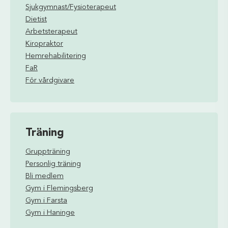
Sjukgymnast/Fysioterapeut
Dietist
Arbetsterapeut
Kiropraktor
Hemrehabilitering
FaR
För vårdgivare
Träning
Gruppträning
Personlig träning
Bli medlem
Gym i Flemingsberg
Gym i Farsta
Gym i Haninge