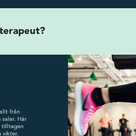
oterapeut?
llt från
 salar. Här
 tilltagen
 vikter.