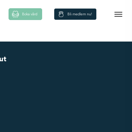
Boka vård
Bli medlem nu!
ut