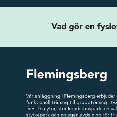
Vad gör en fysi
Flemingsberg
Vår anläggning i Flemingsberg erbjuder a
funktionell träning till gruppträning i två
finns fria ytor, stor konditionspark, en väl
styrkepark och en egen avdelning för fria