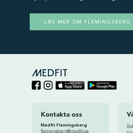
LÄS MER OM FLEMINGSBERG
Kontakta oss
V
Medfit Flemingsberg
Sj
flemingsberg@medfit.se