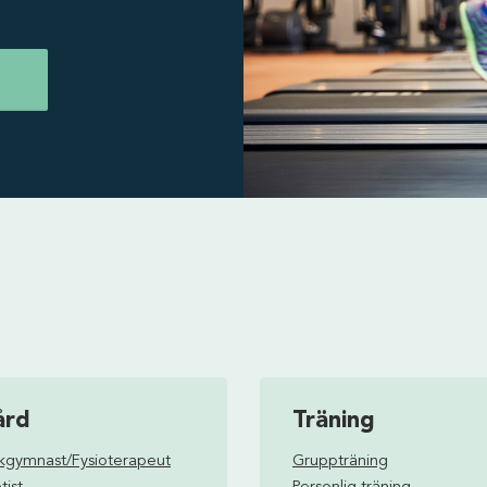
ård
Träning
ukgymnast/Fysioterapeut
Gruppträning