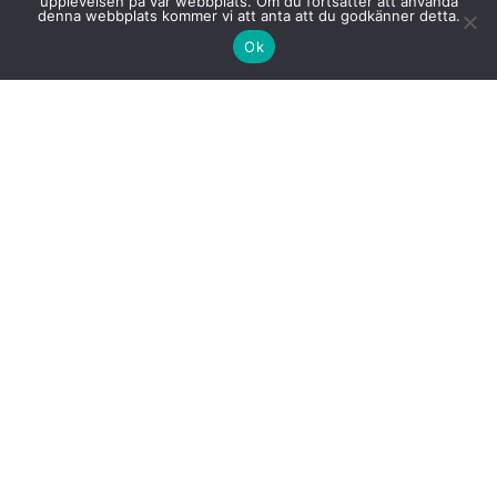
upplevelsen på vår webbplats. Om du fortsätter att använda
Farstagången 4A
denna webbplats kommer vi att anta att du godkänner detta.
123 47 Farsta
Ok
Vård
Sjukgymnast/Fysioterapeut
Dietist
Arbetsterapeut
Kiropraktor
Hemrehabilitering
FaR
För vårdgivare
Träning