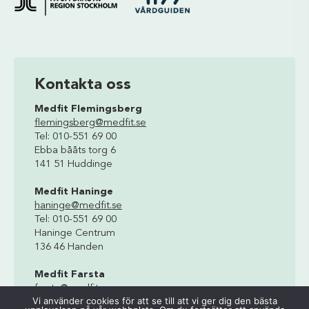
Kontakta oss
Medfit Flemingsberg
flemingsberg@medfit.se
Tel: 010-551 69 00
Ebba bååts torg 6
141 51 Huddinge
Medfit Haninge
haninge@medfit.se
Tel: 010-551 69 00
Haninge Centrum
136 46 Handen
Medfit Farsta
farsta@medfit.se
Vi använder cookies för att se till att vi ger dig den bästa
Tel: 010-551 69 00