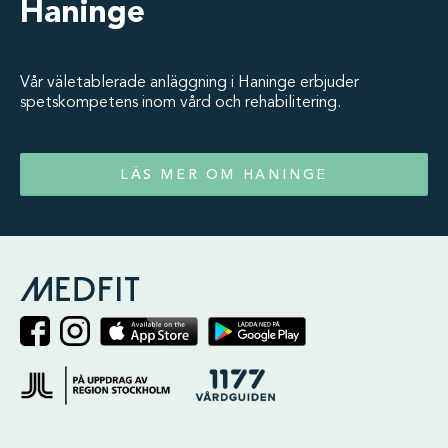
Haninge
Vår väletablerade anläggning i Haninge erbjuder
spetskompetens inom vård och rehabilitering.
LÄS MER OM HANINGE