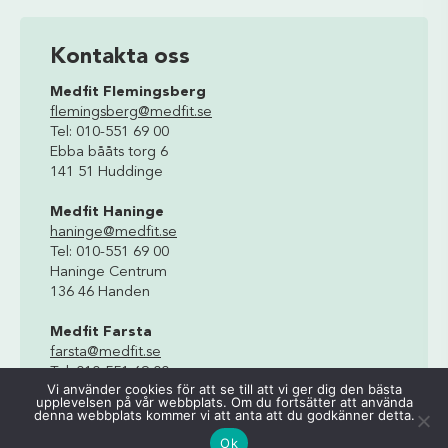
Kontakta oss
Medfit Flemingsberg
flemingsberg@medfit.se
Tel: 010-551 69 00
Ebba bååts torg 6
141 51 Huddinge
Medfit Haninge
haninge@medfit.se
Tel: 010-551 69 00
Haninge Centrum
136 46 Handen
Medfit Farsta
farsta@medfit.se
Tel: 010-551 69 00
Vi använder cookies för att se till att vi ger dig den bästa
Farstagången 4A
upplevelsen på vår webbplats. Om du fortsätter att använda
123 47 Farsta
denna webbplats kommer vi att anta att du godkänner detta.
Ok