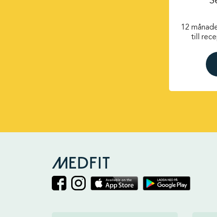
S
12 månade
till rec