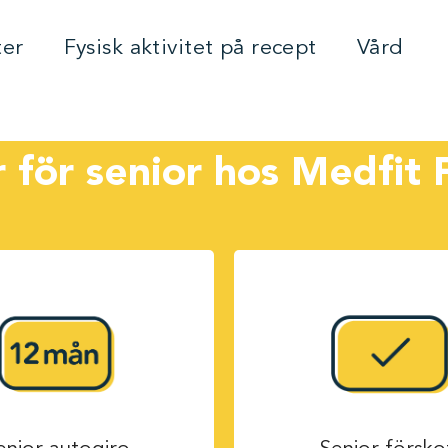
ter
Fysisk aktivitet på recept
Vård
r för senior hos Medfit 