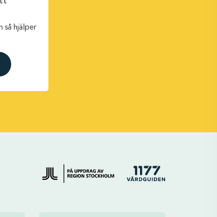
tt
 så hjälper