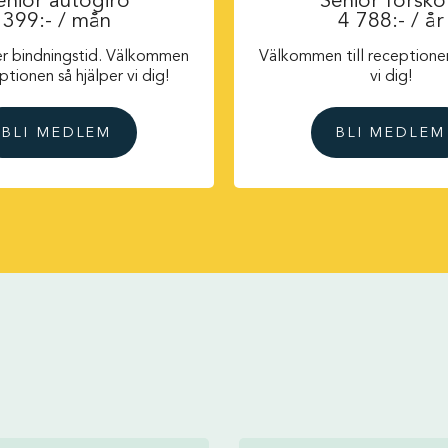
enior autogiro
Senior försko
399:- / mån
4 788:- / år
r bindningstid. Välkommen
Välkommen till receptionen
eptionen så hjälper vi dig!
vi dig!
BLI MEDLEM
BLI MEDLEM