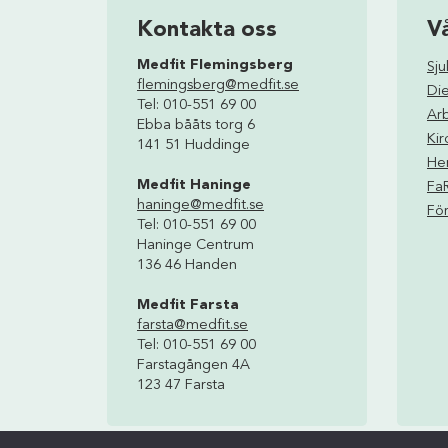
Kontakta oss
V
Medfit Flemingsberg
Sj
flemingsberg@medfit.se
Die
Tel: 010-551 69 00
Ar
Ebba bååts torg 6
Kir
141 51 Huddinge
Hem
Medfit Haninge
Fa
haninge@medfit.se
För
Tel: 010-551 69 00
Haninge Centrum
136 46 Handen
Medfit Farsta
farsta@medfit.se
Tel: 010-551 69 00
Farstagången 4A
123 47 Farsta