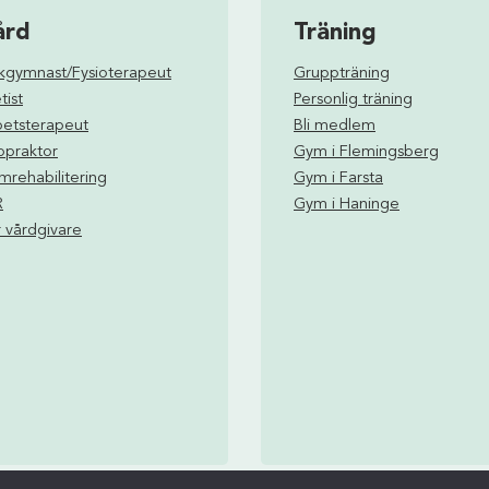
ård
Träning
ukgymnast/Fysioterapeut
Gruppträning
tist
Personlig träning
betsterapeut
Bli medlem
opraktor
Gym i Flemingsberg
rehabilitering
Gym i Farsta
R
Gym i Haninge
 vårdgivare