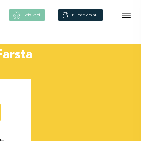
Boka vård
Bli medlem nu!
Farsta