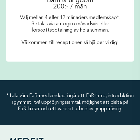
Barn & ungdom
200:- / mån
Välj mellan 4 eller 12 månaders medlemskap*.
Betalas via autogiro månadsvis eller
förskottsbetalning av hela summan.
Välkommen till receptionen så hjälper vi dig!
* I alla våra FaR-medlemskap ingår ett FaR-intro, introduktion
i gymmet, två uppföljningssamtal, möjlighet att delta på
FaR-kurser och ett varierat utbud av gruppträning.