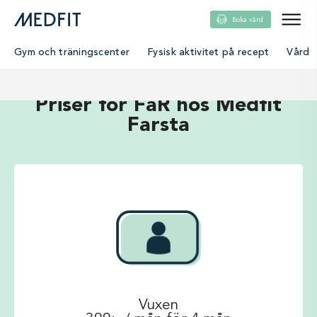
Boka vård
Gym och träningscenter
Fysisk aktivitet på recept
Vård
Priser för FaR hos Medfit
Farsta
Vuxen