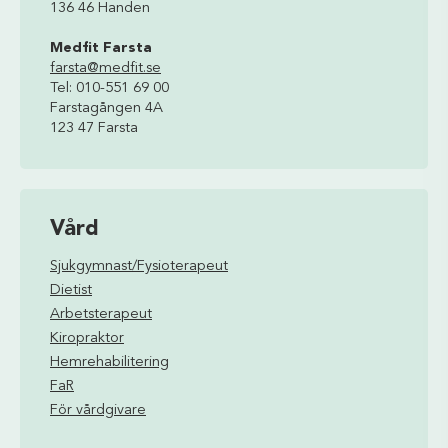
136 46 Handen
Medfit Farsta
farsta@medfit.se
Tel: 010-551 69 00
Farstagången 4A
123 47 Farsta
Vård
Sjukgymnast/Fysioterapeut
Dietist
Arbetsterapeut
Kiropraktor
Hemrehabilitering
FaR
För vårdgivare